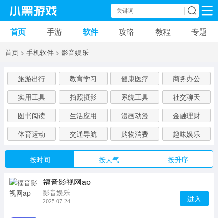
首页
手游
软件
攻略
教程
专题
手机游戏
手机软件
首页
>
手机软件
>
影音娱乐
动作游戏
冒险游戏
苹果游戏
旅游出行
教育学习
健康医疗
商务办公
安卓游戏
卡牌游戏
软件应用
实用工具
拍照摄影
系统工具
社交聊天
益智游戏
音乐游戏
传奇游戏
图书阅读
生活应用
漫画动漫
金融理财
体育运动
交通导航
购物消费
趣味娱乐
竞速游戏
模拟游戏
体育游戏
按时间
按人气
按升序
策略游戏
文字游戏
角色扮演
福音影视网ap
影音娱乐
进入
2025-07-24