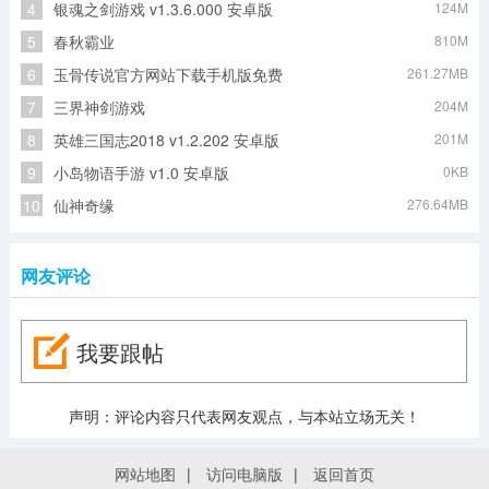
4
银魂之剑游戏 v1.3.6.000 安卓版
124M
5
春秋霸业
810M
6
玉骨传说官方网站下载手机版免费
261.27MB
7
三界神剑游戏
204M
8
英雄三国志2018 v1.2.202 安卓版
201M
9
小岛物语手游 v1.0 安卓版
0KB
10
仙神奇缘
276.64MB
网友评论
我要跟帖
声明：评论内容只代表网友观点，与本站立场无关！
网站地图
|
访问电脑版
|
返回首页