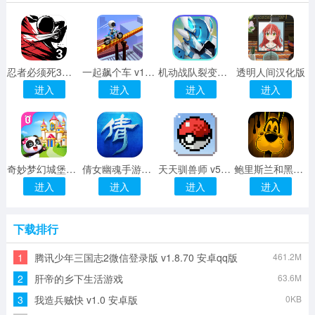
忍者必须死3内购修改版 v1.0.81 安卓无限勾玉版
一起飙个车 v1.0 安卓版
机动战队裂变游戏
透明人间汉化版
进入
进入
进入
进入
奇妙梦幻城堡宝宝巴士 v9.48.00.00 安卓版
倩女幽魂手游果盘端 v2.0.8 安卓版
天天驯兽师 v5.0.1 安卓版
鲍里斯兰和黑暗生存 v1.0.0 安卓版
进入
进入
进入
进入
下载排行
1
腾讯少年三国志2微信登录版 v1.8.70 安卓qq版
461.2M
2
肝帝的乡下生活游戏
63.6M
3
我造兵贼快 v1.0 安卓版
0KB