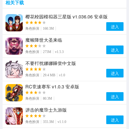
相关下载
樱花校园模拟器三星版 v1.036.06 安卓版
进入
角色扮演
160.3M
魔猴降世大圣来临
进入
角色扮演
275M
v1.5.3
不要打扰娜娜睡觉中文版
进入
角色扮演
29.4 MB
v1.0
RC竞速赛车 v1.0.3 安卓版
进入
角色扮演
80.3M
进击的魔导士九游版
进入
角色扮演
355.3M
v1.1.0