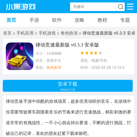
首页
手游
软件
攻略
教程
专题
手机游戏
手机软件
首页
>
手机应用
>
手机游戏
>
角色扮演
> 律动竞速最新版 v0.3.3 安卓
动作游戏
冒险游戏
苹果游戏
版
律动竞速最新版 v0.3.3 安卓版
大小：124MMB
安卓游戏
卡牌游戏
软件应用
语言：简体中文
系统：电脑/手机
类别：
角色扮演
时间：2026-02-26 13:16:21
益智游戏
音乐游戏
传奇游戏
安卓下载
竞速游戏
模拟游戏
体育游戏
直接点击下载
律动竞速手游
中炫酷的游戏场景，超多优美动听的音乐，在游戏中
策略游戏
文字游戏
角色扮演
你需要驾驶赛车跟随着音乐的节奏来进行竞速挑战，精彩刺激的赛
道非常的有挑战性，一不小心就会掉出赛道，不断的进行挑战，打
破自己的记录，喜欢的朋友赶紧下载体验吧。