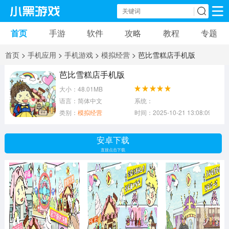
首页
手游
软件
攻略
教程
专题
手机游戏
手机软件
首页
>
手机应用
>
手机游戏
>
模拟经营
> 芭比雪糕店手机版
动作游戏
冒险游戏
苹果游戏
芭比雪糕店手机版
大小：48.01MB
安卓游戏
卡牌游戏
软件应用
语言：简体中文
系统：
类别：
模拟经营
时间：2025-10-21 13:08:09
益智游戏
音乐游戏
传奇游戏
安卓下载
竞速游戏
模拟游戏
体育游戏
直接点击下载
策略游戏
文字游戏
角色扮演