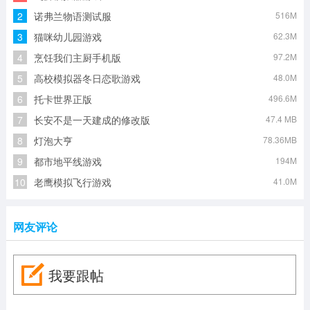
2
诺弗兰物语测试服
516M
3
猫咪幼儿园游戏
62.3M
4
烹饪我们主厨手机版
97.2M
5
高校模拟器冬日恋歌游戏
48.0M
6
托卡世界正版
496.6M
7
长安不是一天建成的修改版
47.4 MB
8
灯泡大亨
78.36MB
9
都市地平线游戏
194M
10
老鹰模拟飞行游戏
41.0M
网友评论
我要跟帖