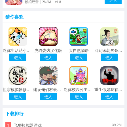
进入
模拟经营
28.8M
v1.8
猜你喜欢
迷你生活萌小猫游戏
虎猫烧烤汉化版
大自然物语
回到宋朝买条街修改版
进入
进入
进入
进入
祖宗模拟器修改版内置修改器
建设俺们村最新版
迷你校园公主城堡最新版
重生假如我有一个亿游戏免费版
进入
进入
进入
进入
下载排行
1
飞狮模拟器游戏
39.2M