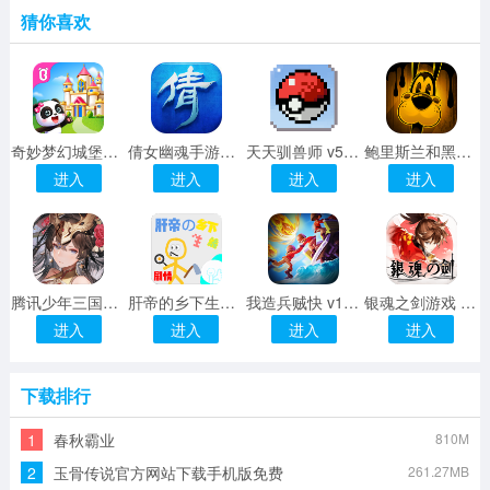
猜你喜欢
奇妙梦幻城堡宝宝巴士 v9.48.00.00 安卓版
倩女幽魂手游果盘端 v2.0.8 安卓版
天天驯兽师 v5.0.1 安卓版
鲍里斯兰和黑暗生存 v1.0.0 安卓版
进入
进入
进入
进入
腾讯少年三国志2微信登录版 v1.8.70 安卓qq版
肝帝的乡下生活游戏
我造兵贼快 v1.0 安卓版
银魂之剑游戏 v1.3.6.000 安卓版
进入
进入
进入
进入
下载排行
1
春秋霸业
810M
2
玉骨传说官方网站下载手机版免费
261.27MB