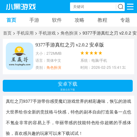
首页
手游
软件
攻略
教程
专题
手机游戏
手机软件
首页
>
手机应用
>
手机游戏
>
角色扮演
> 9377手游真红之刃 v2.0.2 安
动作游戏
冒险游戏
苹果游戏
卓版
9377手游真红之刃 v2.0.2 安卓版
大小：272MMB
安卓游戏
卡牌游戏
软件应用
语言：简体中文
系统：电脑/手机
类别：
角色扮演
时间：2026-02-25 15:41:32
益智游戏
音乐游戏
传奇游戏
安卓下载
竞速游戏
模拟游戏
体育游戏
直接点击下载
真红之刃9377手游
带你感受魔幻游戏世界的精彩趣味，恢弘的游戏
策略游戏
文字游戏
角色扮演
大世界给你全新的竞技格斗快感，特色的副本自由打造装备一点也
不氪金非常的容易上手，华丽带感的技能特色给你超燃的手感体
验，喜欢感兴趣的玩家可以来下载试试！