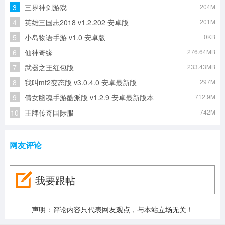
3
三界神剑游戏
204M
4
英雄三国志2018 v1.2.202 安卓版
201M
5
小岛物语手游 v1.0 安卓版
0KB
6
仙神奇缘
276.64MB
7
武器之王红包版
233.43MB
8
我叫mt2变态版 v3.0.4.0 安卓最新版
297M
9
倩女幽魂手游酷派版 v1.2.9 安卓最新版本
712.9M
10
王牌传奇国际服
742M
网友评论
我要跟帖
声明：评论内容只代表网友观点，与本站立场无关！