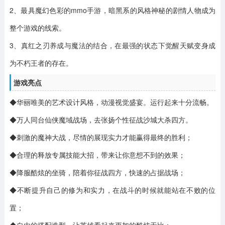
2、最具魔幻色彩的mmo手游，暗黑系的风格神秘的剧情人物成为
整个游戏的线索。
3、真红之刃养成与魔法的结合，在最强的状态下觉醒天赋变身成
为不朽王者的存在。
游戏亮点
◆华丽唯美的艺术设计风格，动漫视觉盛宴。运行起来十分流畅。
◆万人同台仙侠魔域战场，去张扬个性征战沙城大杀四方。
◆刺激的魔神大战，尽情的展现实力才能赢得最终的胜利；
◆合理的释放专属技能大招，带来让你意想不到的效果；
◆降服酷炫的坐骑，陪着你征战四方，快速的占据战场；
◆不断提升自己的修为和实力，在战斗的时候就能站在不败的位
置；
◆自由的搭配造型，让英雄看起来更加的酷炫无比；