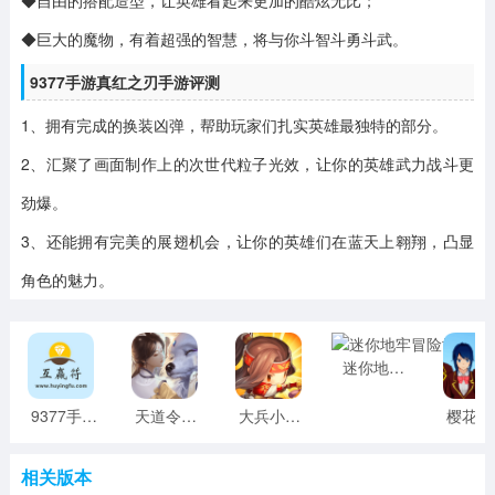
◆巨大的魔物，有着超强的智慧，将与你斗智斗勇斗武。
9377手游真红之刃手游评测
1、拥有完成的换装凶弹，帮助玩家们扎实英雄最独特的部分。
2、汇聚了画面制作上的次世代粒子光效，让你的英雄武力战斗更
劲爆。
3、还能拥有完美的展翅机会，让你的英雄们在蓝天上翱翔，凸显
角色的魅力。
迷你地牢冒险世界探索 v1.0 安卓版
9377手游真红之刃 v2.0.2 安卓版
天道令手游
大兵小将OL手游 v5.3.52 安卓版
樱花校园
相关版本