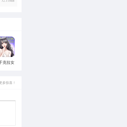
32.11MB
千克拉女
王手游
更多惊喜！