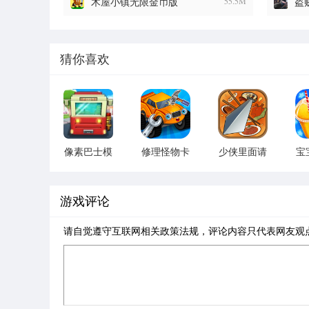
木屋小镇无限金币版
55.5M
盗
猜你喜欢
像素巴士模
修理怪物卡
少侠里面请
宝
拟器
车游戏
游戏
游戏评论
请自觉遵守互联网相关政策法规，评论内容只代表网友观