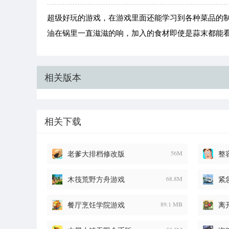
超级好玩的游戏，在游戏里面还能学习到各种菜品的
油在锅里一直滋滋的响，加入的食材即使是蒜末都能
相关版本
相关下载
老爹大排档修改版
56M
整
木筏荒野方舟游戏
68.8M
餐厅烹饪学院游戏
89.1 MB
离