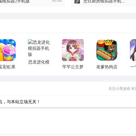
贼模拟器2手机版
86.4M
烹饪厨房模拟器手机版v1.2 安卓版
恐龙进化模
宝彩虹果
芊芊公主梦
老爹热狗店
一
拟器手机版
汁店游戏
游戏
烹饪游戏
关注小黑游戏 有
点，与本站立场无关！