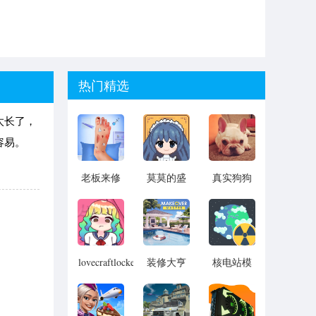
热门精选
太长了，
容易。
老板来修
莫莫的盛
真实狗狗
脚游戏
装打扮游
模拟器手
戏
机版
lovecraftlocker3
装修大亨
核电站模
最新版本
游戏
拟器汉化
版