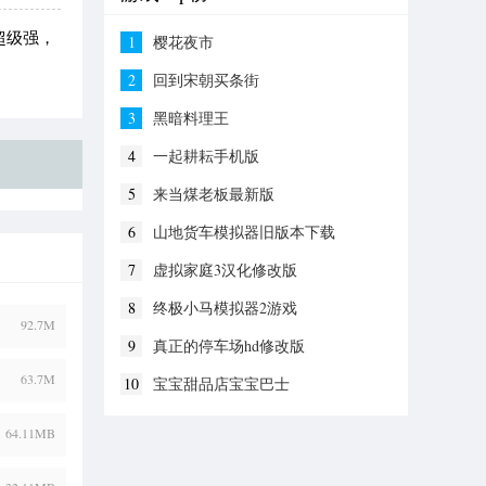
超级强，
1
樱花夜市
。
2
回到宋朝买条街
3
黑暗料理王
4
一起耕耘手机版
5
来当煤老板最新版
6
山地货车模拟器旧版本下载
7
虚拟家庭3汉化修改版
8
终极小马模拟器2游戏
92.7M
9
真正的停车场hd修改版
63.7M
10
宝宝甜品店宝宝巴士
64.11MB