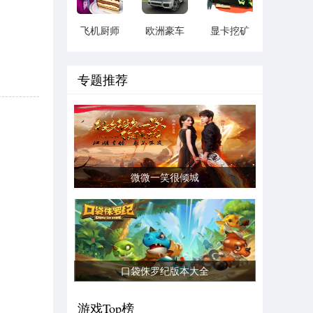
飞机厨师
欧洲豪车
显卡挖矿
游戏
模拟器官
模拟器
方版下载
专题推荐
微微一笑很倾城
口袋侏罗纪版本大全
游戏Top榜