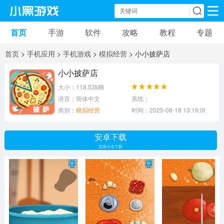
首页
手游
软件
攻略
教程
专题
手机游戏
手机软件
首页
>
手机应用
>
手机游戏
>
模拟经营
> 小小披萨店
动作游戏
冒险游戏
苹果游戏
小小披萨店
大小：118.53MB
安卓游戏
卡牌游戏
软件应用
语言：简体中文
系统：
类别：
模拟经营
时间：2025-08-18 13:16:08
益智游戏
音乐游戏
传奇游戏
安卓下载
竞速游戏
模拟游戏
体育游戏
直接点击下载
策略游戏
文字游戏
角色扮演