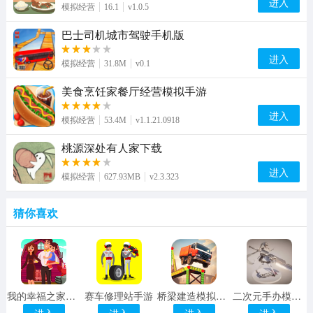
进入
模拟经营
16.1
v1.0.5
巴士司机城市驾驶手机版
进入
模拟经营
31.8M
v0.1
美食烹饪家餐厅经营模拟手游
进入
模拟经营
53.4M
v1.1.21.0918
桃源深处有人家下载
进入
模拟经营
627.93MB
v2.3.323
猜你喜欢
我的幸福之家游戏
赛车修理站手游
桥梁建造模拟器下载安装手机版
二次元手办模拟器手游
进入
进入
进入
进入