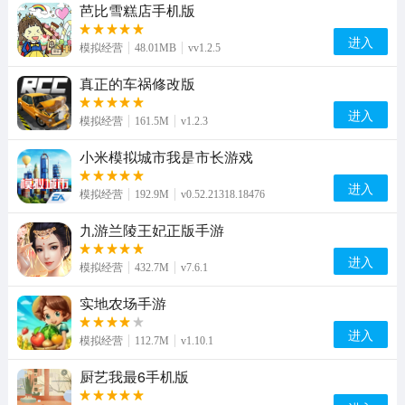
芭比雪糕店手机版
进入
模拟经营
48.01MB
vv1.2.5
真正的车祸修改版
进入
模拟经营
161.5M
v1.2.3
小米模拟城市我是市长游戏
进入
模拟经营
192.9M
v0.52.21318.18476
九游兰陵王妃正版手游
进入
模拟经营
432.7M
v7.6.1
实地农场手游
进入
模拟经营
112.7M
v1.10.1
厨艺我最6手机版