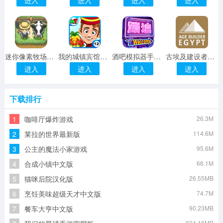
迷你像素牧场最新版
我的城镇宾馆游戏
酒吧模拟器手机版
古埃及建设者官方版
进入
进入
进入
进入
下载排行
1
咖啡厅爆炸游戏
26.3M
2
莱拉的世界最新版
114.6M
3
公主的魔法小家游戏
95.6M
4
合成小镇中文版
66.1M
5
猫咪后院汉化版
26.55MB
6
烹饪美味超级天才中文版
74.7M
7
餐车大亨中文版
90.23MB
924.16MB